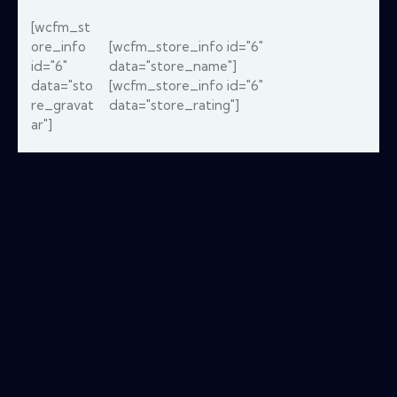
[wcfm_st
ore_info
[wcfm_store_info id="6"
id="6"
data="store_name"]
data="sto
[wcfm_store_info id="6"
re_gravat
data="store_rating"]
ar"]